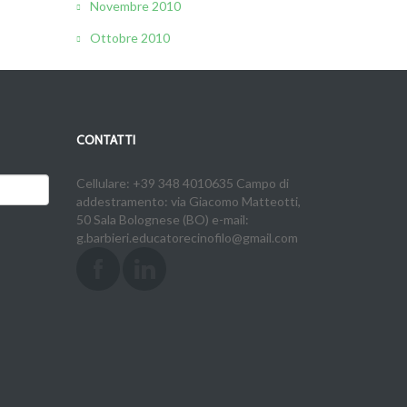
Novembre 2010
Ottobre 2010
CONTATTI
Cellulare: +39 348 4010635 Campo di
addestramento: via Giacomo Matteotti,
50 Sala Bolognese (BO) e-mail:
g.barbieri.educatorecinofilo@gmail.com