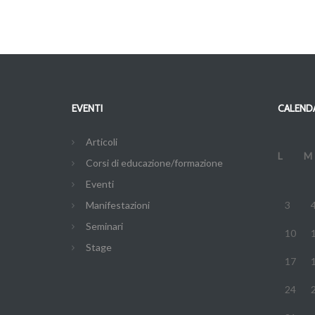
EVENTI
CALENDA
Articoli
L
M
Corsi di educazione/formazione
Eventi
Manifestazioni
3
Seminari
10
Stage
17
24