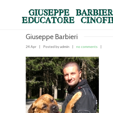
Giuseppe Barbieri
24 Apr
|
Posted by admin
|
no comments
|