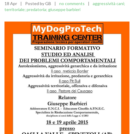
18 Apr
|
Posted by GB
|
no comments
|
aggressività cani;
territoriale; predatoria; giuseppe barbieri