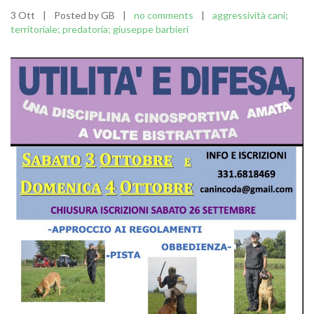
3 Ott
|
Posted by GB
|
no comments
|
aggressività cani;
territoriale; predatoria; giuseppe barbieri