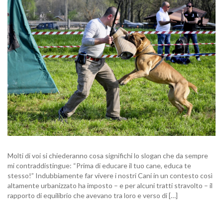
Molti di voi si chiederanno cosa significhi lo slogan che da sempre
mi contraddistingue: “Prima di educare il tuo cane, educa te
stesso!” Indubbiamente far vivere i nostri Cani in un contesto così
altamente urbanizzato ha imposto – e per alcuni tratti stravolto – il
rapporto di equilibrio che avevano tra loro e verso di […]