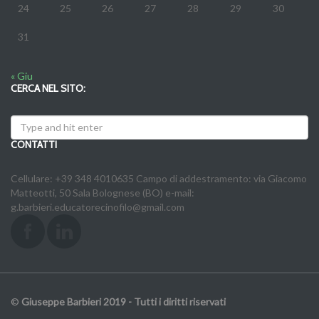
24
25
26
27
28
29
30
31
« Giu
CERCA NEL SITO:
CONTATTI
Cellulare: +39 348 4010635 Campo di addestramento: via Giacomo
Matteotti, 50 Sala Bolognese (BO) e-mail:
g.barbieri.educatorecinofilo@gmail.com
©
Giuseppe Barbieri 2019 - Tutti i diritti riservati