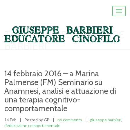
Toggl
naviga
TAG ARCHIVES:
GIUSEPPE
BARBIERI
14 febbraio 2016 – a Marina
Palmense (FM) Seminario su
Anamnesi, analisi e attuazione di
una terapia cognitivo-
comportamentale
14 Feb
|
Posted by GB
|
no comments
|
giuseppe barbieri
,
rieducazione comportamentale