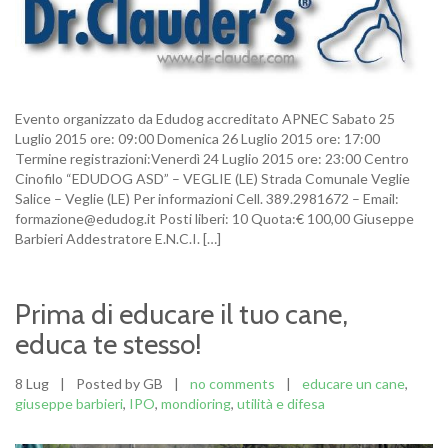
Evento organizzato da Edudog accreditato APNEC Sabato 25
Luglio 2015 ore: 09:00 Domenica 26 Luglio 2015 ore: 17:00
Termine registrazioni:Venerdì 24 Luglio 2015 ore: 23:00 Centro
Cinofilo “EDUDOG ASD” – VEGLIE (LE) Strada Comunale Veglie
Salice – Veglie (LE) Per informazioni Cell. 389.2981672 – Email:
formazione@edudog.it Posti liberi: 10 Quota:€ 100,00 Giuseppe
Barbieri Addestratore E.N.C.I. […]
Prima di educare il tuo cane,
educa te stesso!
8 Lug
|
Posted by GB
|
no comments
|
educare un cane
,
giuseppe barbieri
,
IPO
,
mondioring
,
utilità e difesa